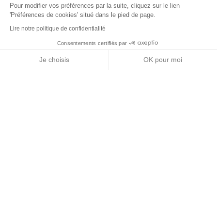
Pour modifier vos préférences par la suite, cliquez sur le lien
'Préférences de cookies' situé dans le pied de page.
Lire notre politique de confidentialité
Consentements certifiés par
RGPD
Je choisis
OK pour moi
Nos partenaires
Axeptio consent
Plateforme de Gestion du Consentement : Personnalisez vos Options
Notre plateforme vous permet d'adapter et de gérer vos paramètres de 