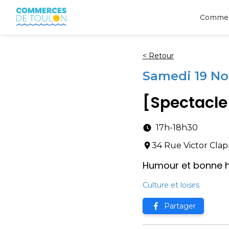
[Spectacle] Laurent Baffi au Théâtre Colbert - Commerces de T
Comme
<
Retour
Samedi 19 N
[Spectacle]
17h
-
18h30
34 Rue Victor Clap
Humour et bonne h
Culture et loisirs
Partager