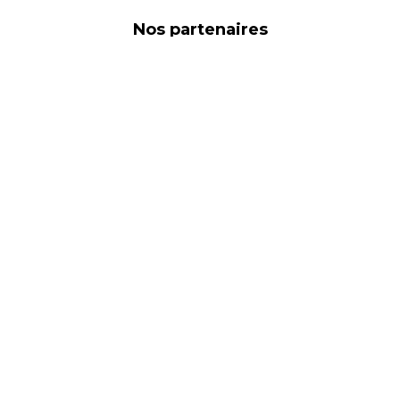
Nos partenaires
Liens utiles
 protection des données
Commerces
ales
Marques
énérales de vente
Nous contacter
cookies