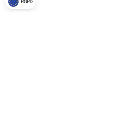
RGPD
À propos
Politique de
Mentions lég
Conditions g
Paramètres 