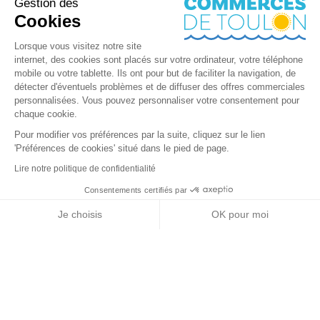
Gestion des
Cookies
Lorsque vous visitez notre site
internet, des cookies sont placés sur votre ordinateur, votre téléphone
mobile ou votre tablette. Ils ont pour but de faciliter la navigation, de
détecter d'éventuels problèmes et de diffuser des offres commerciales
personnalisées. Vous pouvez personnaliser votre consentement pour
chaque cookie.
Pour modifier vos préférences par la suite, cliquez sur le lien
'Préférences de cookies' situé dans le pied de page.
Lire notre politique de confidentialité
Consentements certifiés par
RGPD
Je choisis
OK pour moi
Nos partenaires
Axeptio consent
Plateforme de Gestion du Consentement : Personnalisez vos Options
Notre plateforme vous permet d'adapter et de gérer vos paramètres de 