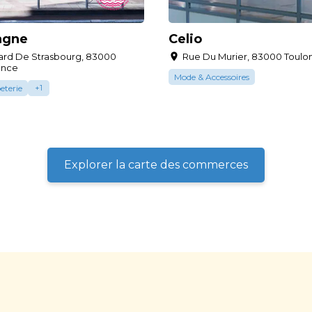
agne
Celio
ard De Strasbourg, 83000
Rue Du Murier, 83000 Toulon
ance
Mode & Accessoires
eterie
+
1
Explorer la carte des commerces