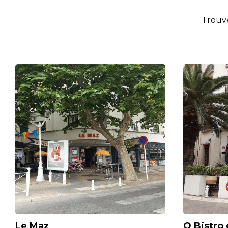
Trouve
Le Maz
O Bistro 