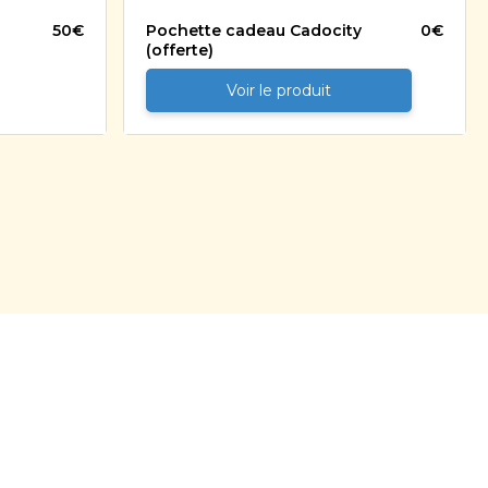
50
€
Pochette cadeau Cadocity
0
€
(offerte)
Voir le produit