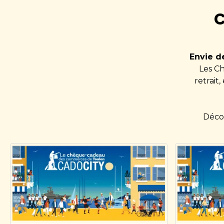
C
Envie d
Les C
retrait
Déco