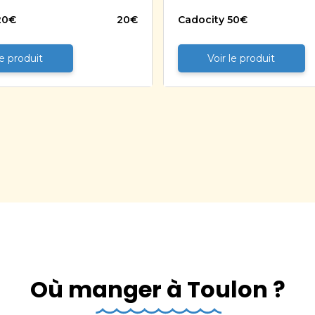
20€
20
€
Cadocity 50€
le produit
Voir le produit
Où manger à Toulon ?