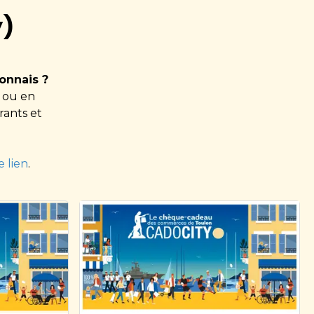
y)
onnais ?
 ou en
rants et
e lien
.