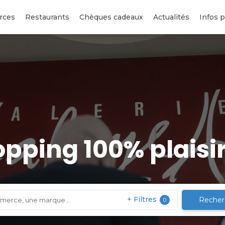
rces
Restaurants
Chèques cadeaux
Actualités
Infos p
opping 100% plaisir
+
Filtres
Recher
0