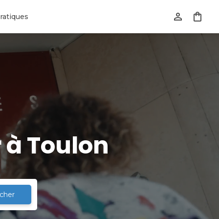
ratiques
 à Toulon
cher