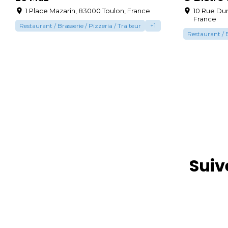
1 Place Mazarin, 83000 Toulon, France
10 Rue Dum
France
Restaurant / Brasserie / Pizzeria / Traiteur
+
1
Restaurant / B
Suiv