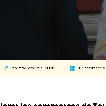
Venez facilement à Toulon
883
commerces
lorer les commerces de To