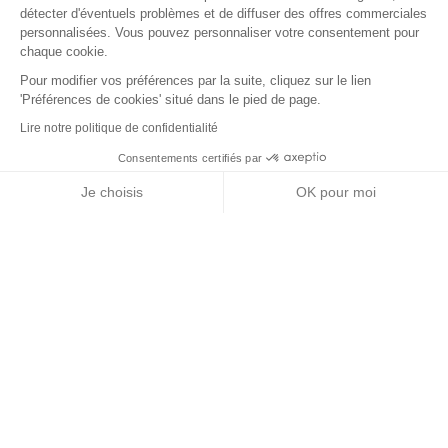
détecter d'éventuels problèmes et de diffuser des offres commerciales
personnalisées. Vous pouvez personnaliser votre consentement pour
chaque cookie.
Pour modifier vos préférences par la suite, cliquez sur le lien
'Préférences de cookies' situé dans le pied de page.
Lire notre politique de confidentialité
Consentements certifiés par
RGPD
Je choisis
OK pour moi
Nos partenaires
Axeptio consent
Plateforme de Gestion du Consentement : Personnalisez vos Options
Notre plateforme vous permet d'adapter et de gérer vos paramètres de 