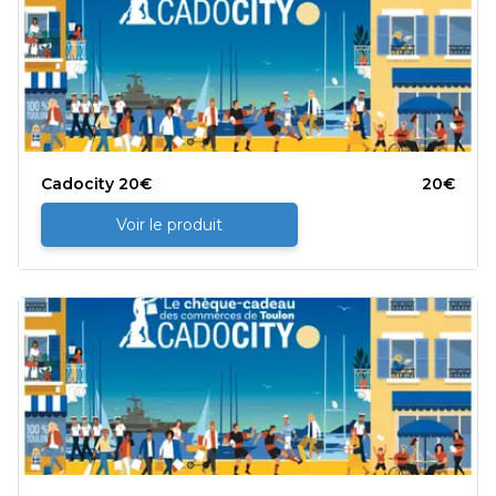
Cadocity 20€
20
€
Voir le produit