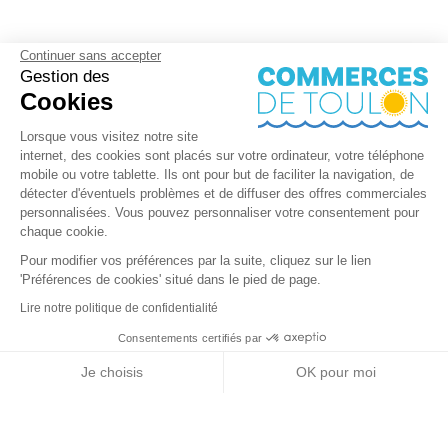
Continuer sans accepter
Gestion des
Cookies
Lorsque vous visitez notre site
internet, des cookies sont placés sur votre ordinateur, votre téléphone
mobile ou votre tablette. Ils ont pour but de faciliter la navigation, de
détecter d'éventuels problèmes et de diffuser des offres commerciales
personnalisées. Vous pouvez personnaliser votre consentement pour
chaque cookie.
Pour modifier vos préférences par la suite, cliquez sur le lien
'Préférences de cookies' situé dans le pied de page.
Lire notre politique de confidentialité
Consentements certifiés par
RGPD
Je choisis
OK pour moi
Nos partenaires
Axeptio consent
Plateforme de Gestion du Consentement : Personnalisez vos Options
Notre plateforme vous permet d'adapter et de gérer vos paramètres de 