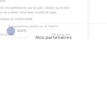
chaque cookie.
Pour modifier vos préférences par la suite, cliquez sur le lien
'Préférences de cookies' situé dans le pied de page.
Lire notre politique de confidentialité
Consentements certifiés par
RGPD
Je choisis
OK pour moi
Nos partenaires
Axeptio consent
Plateforme de Gestion du Consentement : Personnalisez vos Options
Notre plateforme vous permet d'adapter et de gérer vos paramètres de 