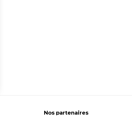
ns
de confidentialité, en garantissant la conformité avec les réglementat
Nos partenaires