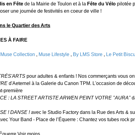
is en Fête
de la Mairie de Toulon et à la
Fête du Vélo
pilotée 
ser une journée de festivités en coeur de ville !
le Quartier des Arts
ES À FAIRE
:
Muse Collection
,
Muse Lifestyle
,
By LMS Store
,
Le Petit Biscu
TRÉS'ARTS
pour adultes & enfants ! Nos commerçants vous ont 
URE
d'Aeternel à la Galerie du Canon TPM. L'occasion de découv
t-première
E : LA STREET ARTISTE ARWEN PEINT VOTRE "AURA"
d
SE ! DANSE !
avec le Studio Factory dans la Rue des Arts & su
avec Your Band - Place de l’Équerre : Chantez vos tubes rock 
'Équerre Voir moins