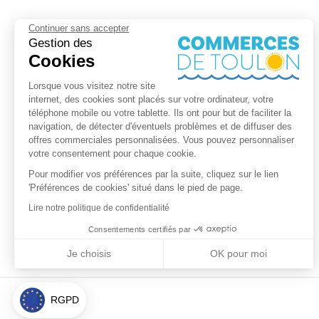
Continuer sans accepter
Gestion des
Cookies
Lorsque vous visitez notre site
internet, des cookies sont placés sur votre ordinateur, votre
téléphone mobile ou votre tablette. Ils ont pour but de faciliter la
navigation, de détecter d'éventuels problèmes et de diffuser des
offres commerciales personnalisées. Vous pouvez personnaliser
votre consentement pour chaque cookie.
Pour modifier vos préférences par la suite, cliquez sur le lien
'Préférences de cookies' situé dans le pied de page.
Lire notre politique de confidentialité
Consentements certifiés par
Je choisis
OK pour moi
Axeptio consent
Plateforme de Gestion du Consentement : Personnalisez vos Optio
Notre plateforme vous permet d'adapter et de gérer vos paramètres 
RGPD