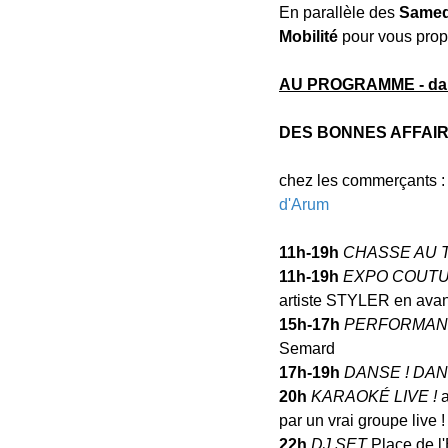
En parallèle des
Samed
Mobilité
pour vous propo
AU PROGRAMME - dans 
DES BONNES AFFAIR
chez les commerçants 
d'Arum
11h-19h
CHASSE AU 
11h-19h
EXPO COUT
artiste STYLER en avan
15h-17h
PERFORMANC
Semard
17h-19h
DANSE ! DAN
20h
KARAOKÉ LIVE !
par un vrai groupe live !
22h
DJ SET
Place de l