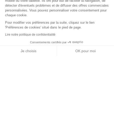
mobile ou votre tablette. Ils ont pour but de faciliter la navigation, de
détecter d'éventuels problèmes et de diffuser des offres commerciales
personnalisées. Vous pouvez personnaliser votre consentement pour
chaque cookie.
Pour modifier vos préférences par la suite, cliquez sur le lien
'Préférences de cookies' situé dans le pied de page.
Lire notre politique de confidentialité
Consentements certifiés par
RGPD
Je choisis
OK pour moi
Nos partenaires
Axeptio consent
Plateforme de Gestion du Consentement : Personnalisez vos Options
Notre plateforme vous permet d'adapter et de gérer vos paramètres de 