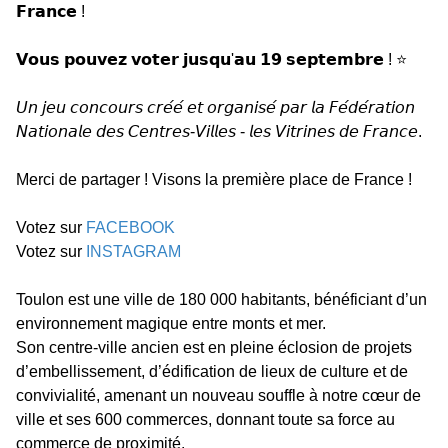
𝗙𝗿𝗮𝗻𝗰𝗲 !
𝗩𝗼𝘂𝘀 𝗽𝗼𝘂𝘃𝗲𝘇 𝘃𝗼𝘁𝗲𝗿 𝗷𝘂𝘀𝗾𝘂'𝗮𝘂 𝟭𝟵 𝘀𝗲𝗽𝘁𝗲𝗺𝗯𝗿𝗲 ! ⭐
𝘜𝘯 𝘫𝘦𝘶 𝘤𝘰𝘯𝘤𝘰𝘶𝘳𝘴 𝘤𝘳𝘦́𝘦́ 𝘦𝘵 𝘰𝘳𝘨𝘢𝘯𝘪𝘴𝘦́ 𝘱𝘢𝘳 𝘭𝘢 𝘍𝘦́𝘥𝘦́𝘳𝘢𝘵𝘪𝘰𝘯
𝘕𝘢𝘵𝘪𝘰𝘯𝘢𝘭𝘦 𝘥𝘦𝘴 𝘊𝘦𝘯𝘵𝘳𝘦𝘴-𝘝𝘪𝘭𝘭𝘦𝘴 - 𝘭𝘦𝘴 𝘝𝘪𝘵𝘳𝘪𝘯𝘦𝘴 𝘥𝘦 𝘍𝘳𝘢𝘯𝘤𝘦.
Merci de partager ! Visons la première place de France !
Votez sur
FACEBOOK
Votez sur
INSTAGRAM
Toulon est une ville de 180 000 habitants, bénéficiant d’un
environnement magique entre monts et mer.
Son centre-ville ancien est en pleine éclosion de projets
d’embellissement, d’édification de lieux de culture et de
convivialité, amenant un nouveau souffle à notre cœur de
ville et ses 600 commerces, donnant toute sa force au
commerce de proximité.