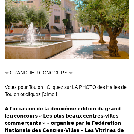
✨ GRAND JEU CONCOURS ✨
Votez pour Toulon ! Cliquez sur LA PHOTO des Halles de
Toulon et cliquez j'aime !
𝗔 𝗹’𝗼𝗰𝗰𝗮𝘀𝗶𝗼𝗻 𝗱𝗲 𝗹𝗮 𝗱𝗲𝘂𝘅𝗶𝗲̀𝗺𝗲 𝗲́𝗱𝗶𝘁𝗶𝗼𝗻 𝗱𝘂 𝗴𝗿𝗮𝗻𝗱
𝗷𝗲𝘂 𝗰𝗼𝗻𝗰𝗼𝘂𝗿𝘀 « 𝗟𝗲𝘀 𝗽𝗹𝘂𝘀 𝗯𝗲𝗮𝘂𝘅 𝗰𝗲𝗻𝘁𝗿𝗲𝘀-𝘃𝗶𝗹𝗹𝗲𝘀
𝗰𝗼𝗺𝗺𝗲𝗿𝗰̧𝗮𝗻𝘁𝘀 » ⭐ 𝗼𝗿𝗴𝗮𝗻𝗶𝘀𝗲́ 𝗽𝗮𝗿 𝗹𝗮 𝗙𝗲́𝗱𝗲́𝗿𝗮𝘁𝗶𝗼𝗻
𝗡𝗮𝘁𝗶𝗼𝗻𝗮𝗹𝗲 𝗱𝗲𝘀 𝗖𝗲𝗻𝘁𝗿𝗲𝘀-𝗩𝗶𝗹𝗹𝗲𝘀 – 𝗟𝗲𝘀 𝗩𝗶𝘁𝗿𝗶𝗻𝗲𝘀 𝗱𝗲