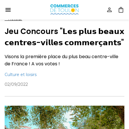
<
Retour
Jeu Concours "𝗟𝗲𝘀 𝗽𝗹𝘂𝘀 𝗯𝗲𝗮𝘂𝘅
𝗰𝗲𝗻𝘁𝗿𝗲𝘀-𝘃𝗶𝗹𝗹𝗲𝘀 𝗰𝗼𝗺𝗺𝗲𝗿𝗰̧𝗮𝗻𝘁𝘀"
Visons la première place du plus beau centre-ville
de France ! A vos votes !
Culture et loisirs
02/09/2022