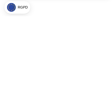
Notre plateforme vous permet d'adapter et de gérer vos paramètres 
RGPD
À propos
Politique de
Mentions lég
Conditions g
Paramètres 