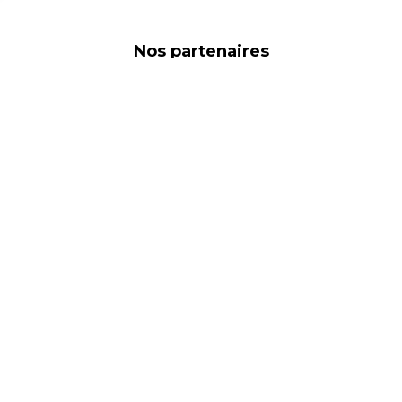
de confidentialité, en garantissant la conformité avec les réglementat
Nos partenaires
Liens utiles
 protection des données
Commerces
ales
Marques
énérales de vente
Nous contacter
cookies