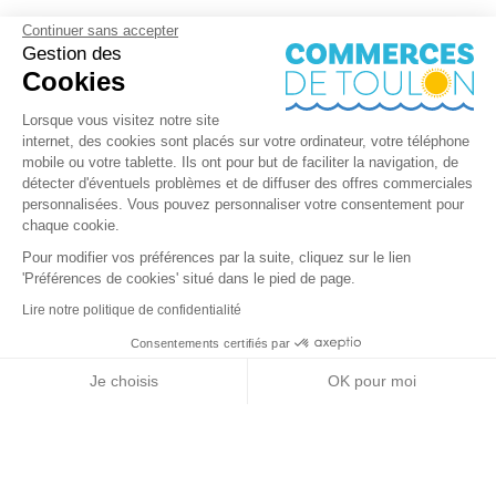
Continuer sans accepter
Gestion des
Cookies
Lorsque vous visitez notre site
internet, des cookies sont placés sur votre ordinateur, votre téléphone
mobile ou votre tablette. Ils ont pour but de faciliter la navigation, de
détecter d'éventuels problèmes et de diffuser des offres commerciales
personnalisées. Vous pouvez personnaliser votre consentement pour
chaque cookie.
Pour modifier vos préférences par la suite, cliquez sur le lien
'Préférences de cookies' situé dans le pied de page.
Lire notre politique de confidentialité
Consentements certifiés par
RGPD
Je choisis
OK pour moi
Nos partenaires
Axeptio consent
Plateforme de Gestion du Consentement : Personnalisez vos Options
Notre plateforme vous permet d'adapter et de gérer vos paramètres de 