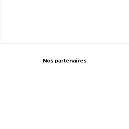
ns
de confidentialité, en garantissant la conformité avec les réglementat
Nos partenaires
Liens utiles
 protection des données
Commerces
ales
Marques