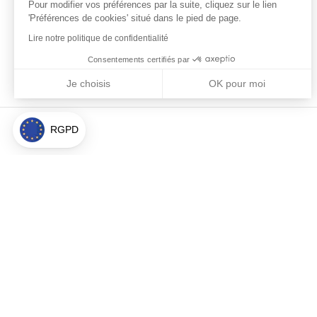
Pour modifier vos préférences par la suite, cliquez sur le lien
'Préférences de cookies' situé dans le pied de page.
Lire notre politique de confidentialité
Consentements certifiés par
Je choisis
OK pour moi
Axeptio consent
Plateforme de Gestion du Consentement : Personnalisez vos Optio
Notre plateforme vous permet d'adapter et de gérer vos paramètres 
RGPD
À propos
Politique de
Mentions lég