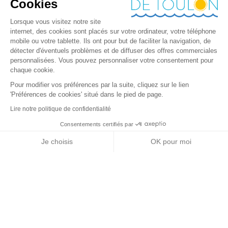
Cookies
Lorsque vous visitez notre site
internet, des cookies sont placés sur votre ordinateur, votre téléphone
mobile ou votre tablette. Ils ont pour but de faciliter la navigation, de
détecter d'éventuels problèmes et de diffuser des offres commerciales
personnalisées. Vous pouvez personnaliser votre consentement pour
chaque cookie.
Pour modifier vos préférences par la suite, cliquez sur le lien
'Préférences de cookies' situé dans le pied de page.
Lire notre politique de confidentialité
Consentements certifiés par
RGPD
Je choisis
OK pour moi
Nos partenaires
Axeptio consent
Plateforme de Gestion du Consentement : Personnalisez vos Options
Notre plateforme vous permet d'adapter et de gérer vos paramètres de 