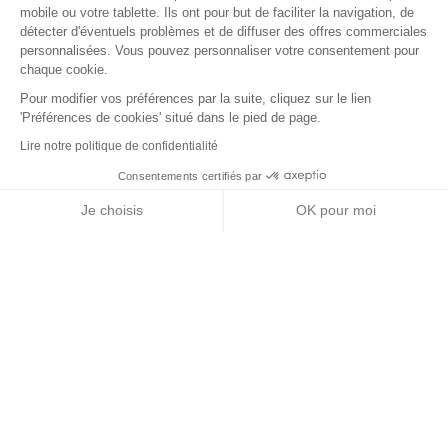
mobile ou votre tablette. Ils ont pour but de faciliter la navigation, de
détecter d'éventuels problèmes et de diffuser des offres commerciales
personnalisées. Vous pouvez personnaliser votre consentement pour
chaque cookie.
Pour modifier vos préférences par la suite, cliquez sur le lien
'Préférences de cookies' situé dans le pied de page.
Lire notre politique de confidentialité
Consentements certifiés par
RGPD
Je choisis
OK pour moi
Nos partenaires
Axeptio consent
Plateforme de Gestion du Consentement : Personnalisez vos Options
Notre plateforme vous permet d'adapter et de gérer vos paramètres de 