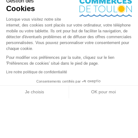
Gestion des
Cookies
Lorsque vous visitez notre site
internet, des cookies sont placés sur votre ordinateur, votre téléphone
mobile ou votre tablette. Ils ont pour but de faciliter la navigation, de
détecter d'éventuels problèmes et de diffuser des offres commerciales
personnalisées. Vous pouvez personnaliser votre consentement pour
chaque cookie.
Pour modifier vos préférences par la suite, cliquez sur le lien
'Préférences de cookies' situé dans le pied de page.
Lire notre politique de confidentialité
Consentements certifiés par
RGPD
Je choisis
OK pour moi
Nos partenaires
Axeptio consent
Plateforme de Gestion du Consentement : Personnalisez vos Options
Notre plateforme vous permet d'adapter et de gérer vos paramètres de 