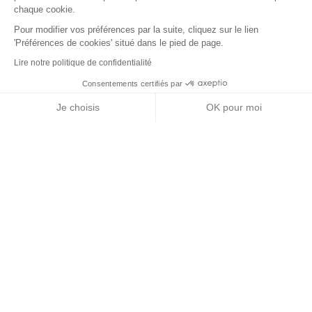
chaque cookie.
Pour modifier vos préférences par la suite, cliquez sur le lien
'Préférences de cookies' situé dans le pied de page.
Lire notre politique de confidentialité
Consentements certifiés par
RGPD
Je choisis
OK pour moi
Nos partenaires
Axeptio consent
Plateforme de Gestion du Consentement : Personnalisez vos Options
Notre plateforme vous permet d'adapter et de gérer vos paramètres de 