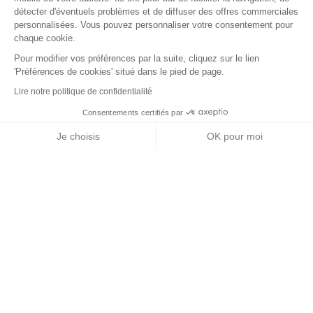
détecter d'éventuels problèmes et de diffuser des offres commerciales
personnalisées. Vous pouvez personnaliser votre consentement pour
chaque cookie.
Pour modifier vos préférences par la suite, cliquez sur le lien
'Préférences de cookies' situé dans le pied de page.
Lire notre politique de confidentialité
Consentements certifiés par
RGPD
Je choisis
OK pour moi
Nos partenaires
Axeptio consent
Plateforme de Gestion du Consentement : Personnalisez vos Options
Notre plateforme vous permet d'adapter et de gérer vos paramètres de 