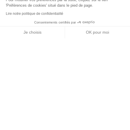
'Préférences de cookies' situé dans le pied de page.
Lire notre politique de confidentialité
Consentements certifiés par
RGPD
Je choisis
OK pour moi
Nos partenaires
Axeptio consent
Plateforme de Gestion du Consentement : Personnalisez vos Options
Notre plateforme vous permet d'adapter et de gérer vos paramètres de 