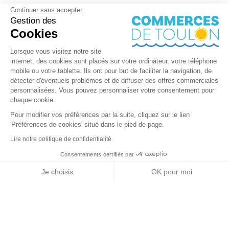
Continuer sans accepter
Gestion des
Cookies
Lorsque vous visitez notre site
internet, des cookies sont placés sur votre ordinateur, votre téléphone
mobile ou votre tablette. Ils ont pour but de faciliter la navigation, de
détecter d'éventuels problèmes et de diffuser des offres commerciales
personnalisées. Vous pouvez personnaliser votre consentement pour
chaque cookie.
Pour modifier vos préférences par la suite, cliquez sur le lien
'Préférences de cookies' situé dans le pied de page.
Lire notre politique de confidentialité
Consentements certifiés par
RGPD
Je choisis
OK pour moi
Nos partenaires
Axeptio consent
Plateforme de Gestion du Consentement : Personnalisez vos Options
Notre plateforme vous permet d'adapter et de gérer vos paramètres de 