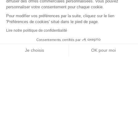
diffuser des offres commerciales personnalisées. Vous pouvez
personnaliser votre consentement pour chaque cookie.
Pour modifier vos préférences par la suite, cliquez sur le lien
'Préférences de cookies' situé dans le pied de page.
Lire notre politique de confidentialité
Consentements certifiés par
RGPD
Je choisis
OK pour moi
Nos partenaires
Axeptio consent
Plateforme de Gestion du Consentement : Personnalisez vos Options
Notre plateforme vous permet d'adapter et de gérer vos paramètres de 