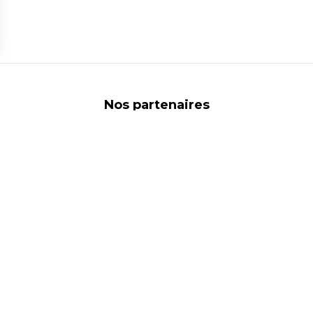
ns
de confidentialité, en garantissant la conformité avec les réglementat
Nos partenaires
Liens utiles
 protection des données
Commerces
ales
Marques
énérales de vente
Nous contacter
cookies