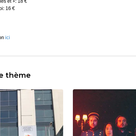
les et +: 18 €
i: 16 €
ion
ici
e thème