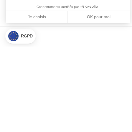
Consentements certifiés par
Je choisis
OK pour moi
Axeptio consent
Plateforme de Gestion du Consentement : Personnalisez vos Optio
Notre plateforme vous permet d'adapter et de gérer vos paramètres 
RGPD
À propos
Politique de
Mentions lég
Conditions g
Paramètres 