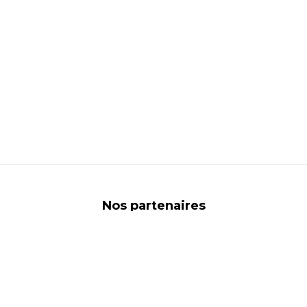
ns
de confidentialité, en garantissant la conformité avec les réglementat
Nos partenaires