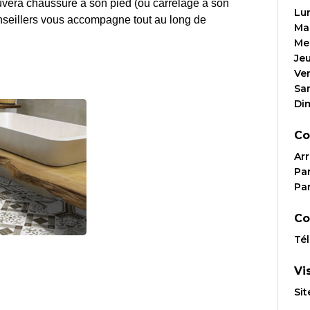
vera chaussure à son pied (ou carrelage à son
Lu
nseillers vous accompagne tout au long de
Ma
Me
Je
Ve
Sa
Di
Co
Arr
Par
Par
Co
Té
Vi
Sit