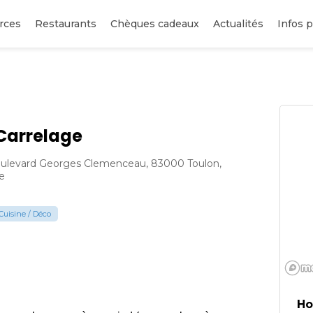
rces
Restaurants
Chèques cadeaux
Actualités
Infos p
Carrelage
ulevard Georges Clemenceau, 83000 Toulon,
e
Cuisine / Déco
Ho