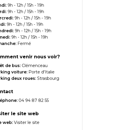
ndi
:
9h - 12h / 15h - 19h
rdi
:
9h - 12h / 15h - 19h
rcredi
:
9h - 12h / 15h - 19h
udi
:
9h - 12h / 15h - 19h
ndredi
:
9h - 12h / 15h - 19h
medi
:
9h - 12h / 15h - 19h
manche
:
Fermé
mment venir nous voir?
êt de bus:
Clémenceau
king voiture:
Porte d'Italie
king deux roues:
Strasbourg
ntact
léphone:
04 94 87 82 55
siter le site web
e web:
Visiter le site