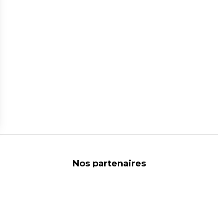
ns
de confidentialité, en garantissant la conformité avec les réglementat
Nos partenaires