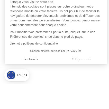
Lorsque vous visitez notre site
internet, des cookies sont placés sur votre ordinateur, votre
téléphone mobile ou votre tablette. Ils ont pour but de faciliter la
navigation, de détecter d'éventuels problèmes et de diffuser des
offres commerciales personnalisées. Vous pouvez personnaliser
votre consentement pour chaque cookie.
Pour modifier vos préférences par la suite, cliquez sur le lien
'Préférences de cookies' situé dans le pied de page.
Lire notre politique de confidentialité
Consentements certifiés par
Je choisis
OK pour moi
Axeptio consent
Plateforme de Gestion du Consentement : Personnalisez vos Optio
Notre plateforme vous permet d'adapter et de gérer vos paramètres 
RGPD