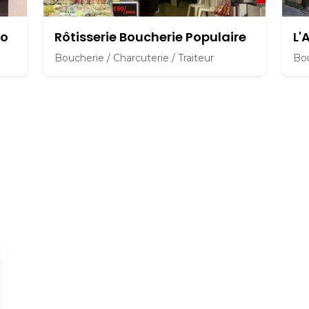
do
Rôtisserie Boucherie Populaire
L'
Boucherie / Charcuterie / Traiteur
Bou