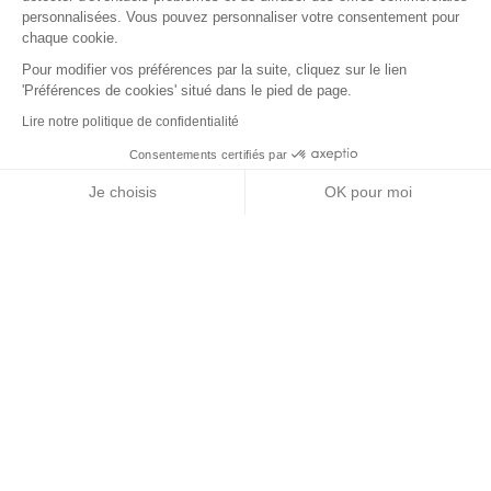
personnalisées. Vous pouvez personnaliser votre consentement pour
chaque cookie.
Pour modifier vos préférences par la suite, cliquez sur le lien
'Préférences de cookies' situé dans le pied de page.
Lire notre politique de confidentialité
Consentements certifiés par
+ de détails
Contactez-nous
RGPD
Je choisis
OK pour moi
Nos partenaires
Axeptio consent
Plateforme de Gestion du Consentement : Personnalisez vos Options
Notre plateforme vous permet d'adapter et de gérer vos paramètres de 