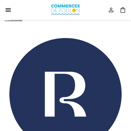
<
Retour