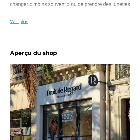
changer « moins souvent » ou de prendre des lunettes
« moins bien », essentiellement pour des raisons
financières.
Voir plus
Nous vous avons interrogé à ce sujet (étude Kantar
pour Droit de Regard) : 42% d’entre vous nous disent
avoir déjà dû renoncer à changer de lunettes,
Aperçu du shop
essentiellement en raison de leur prix. Et 31% des
1000 personnes que nous avons interrogées ont
l’expérience d’avoir renoncé à un traitement essentiel
sur leurs verres pour pouvoir se les offrir.
Plus grave : le Ministère de la Santé révèle que le
taux de renoncement aux équipements d’optique pour
des raisons financières est de 10,1% en moyenne,
pour atteindre 17% chez les 20% de Français avec les
revenus les plus faibles.
Nous avons regardé ce qu’il faudrait faire pour