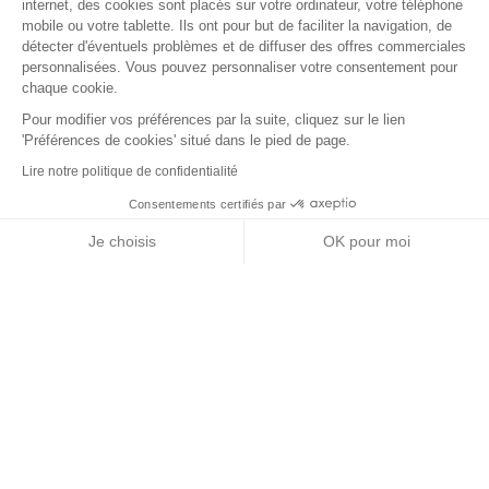
internet, des cookies sont placés sur votre ordinateur, votre téléphone
mobile ou votre tablette. Ils ont pour but de faciliter la navigation, de
détecter d'éventuels problèmes et de diffuser des offres commerciales
personnalisées. Vous pouvez personnaliser votre consentement pour
chaque cookie.
Pour modifier vos préférences par la suite, cliquez sur le lien
'Préférences de cookies' situé dans le pied de page.
Lire notre politique de confidentialité
Consentements certifiés par
+ de détails
Contactez-nous
RGPD
Je choisis
OK pour moi
Nos partenaires
Axeptio consent
Plateforme de Gestion du Consentement : Personnalisez vos Options
Notre plateforme vous permet d'adapter et de gérer vos paramètres de 