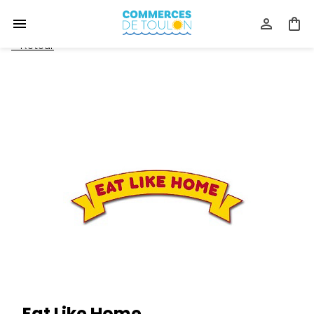
<
Retour
Eat Like Home