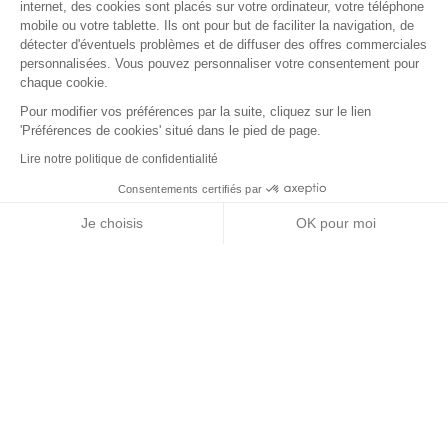
internet, des cookies sont placés sur votre ordinateur, votre téléphone
mobile ou votre tablette. Ils ont pour but de faciliter la navigation, de
détecter d'éventuels problèmes et de diffuser des offres commerciales
personnalisées. Vous pouvez personnaliser votre consentement pour
chaque cookie.
Pour modifier vos préférences par la suite, cliquez sur le lien
'Préférences de cookies' situé dans le pied de page.
Lire notre politique de confidentialité
Consentements certifiés par
+ de détails
Contactez-nous
RGPD
Je choisis
OK pour moi
Nos partenaires
Axeptio consent
Plateforme de Gestion du Consentement : Personnalisez vos Options
Notre plateforme vous permet d'adapter et de gérer vos paramètres de 