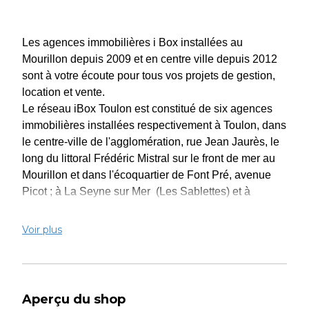
Les agences immobilières i Box installées au
Mourillon depuis 2009 et en centre ville depuis 2012
sont à votre écoute pour tous vos projets de gestion,
location et vente.
Le réseau iBox Toulon est constitué de six agences
immobilières installées respectivement à Toulon, dans
le centre-ville de l'agglomération, rue Jean Jaurès, le
long du littoral Frédéric Mistral sur le front de mer au
Mourillon et dans l'écoquartier de Font Pré, avenue
Picot ; à La Seyne sur Mer (Les Sablettes) et à
Sanary-sur-mer , avenue du 2ème spahis les Plages
avenue Vincent Picareau.
Voir plus
Ces multiples implantations garantissent aux
acheteurs, vendeurs, bailleurs ou locataires une
réactivité immédiate pour tous leurs projets et une
connaissance parfaite de chaque secteur de la ville
Aperçu du shop
de Toulon et de ses environs !