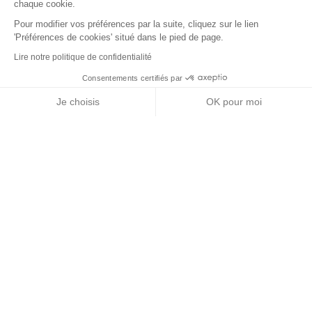
chaque cookie.
Pour modifier vos préférences par la suite, cliquez sur le lien
'Préférences de cookies' situé dans le pied de page.
Lire notre politique de confidentialité
Consentements certifiés par
+ de détails
Contactez-nous
RGPD
Je choisis
OK pour moi
Nos partenaires
Axeptio consent
Plateforme de Gestion du Consentement : Personnalisez vos Options
Notre plateforme vous permet d'adapter et de gérer vos paramètres de 