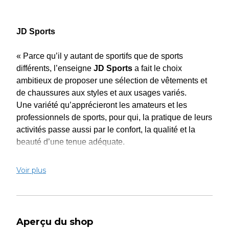
JD Sports
« Parce qu’il y autant de sportifs que de sports
différents, l’enseigne
JD Sports
a fait le choix
ambitieux de proposer une sélection de vêtements et
de chaussures aux styles et aux usages variés.
Une variété qu’apprécieront les amateurs et les
professionnels de sports, pour qui, la pratique de leurs
activités passe aussi par le confort, la qualité et la
beauté d’une tenue adéquate.
Originaire du Royaume-Uni, l’enseigne
JD Sports
Voir plus
puise sa force dans des produits exclusifs issus des
marques les plus réputées comme Originals Adidas,
Nike, Puma, Converse, Lacoste, Reebok, Timberland
et The North Face.
Aperçu du shop
le distributeur britannique spécialisé dans la sneaker