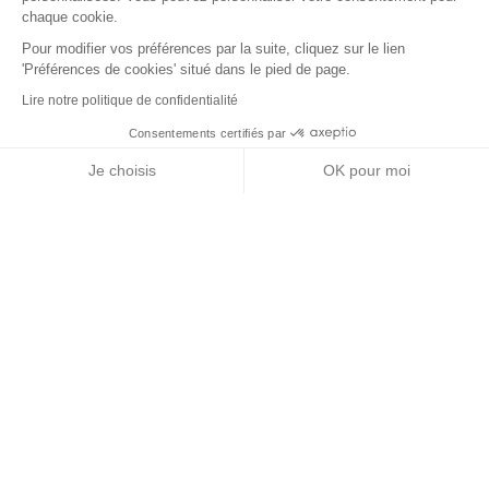
chaque cookie.
Pour modifier vos préférences par la suite, cliquez sur le lien
'Préférences de cookies' situé dans le pied de page.
Lire notre politique de confidentialité
Consentements certifiés par
+ de détails
Contactez-nous
RGPD
Je choisis
OK pour moi
Nos partenaires
Axeptio consent
Plateforme de Gestion du Consentement : Personnalisez vos Options
Notre plateforme vous permet d'adapter et de gérer vos paramètres de 