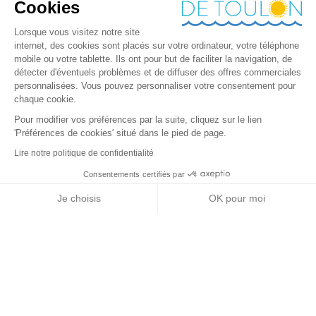
Cookies
Lorsque vous visitez notre site
internet, des cookies sont placés sur votre ordinateur, votre téléphone
mobile ou votre tablette. Ils ont pour but de faciliter la navigation, de
détecter d'éventuels problèmes et de diffuser des offres commerciales
personnalisées. Vous pouvez personnaliser votre consentement pour
chaque cookie.
Pour modifier vos préférences par la suite, cliquez sur le lien
'Préférences de cookies' situé dans le pied de page.
Lire notre politique de confidentialité
Consentements certifiés par
+ de détails
Contactez-nous
RGPD
Je choisis
OK pour moi
Nos partenaires
Axeptio consent
Plateforme de Gestion du Consentement : Personnalisez vos Options
Notre plateforme vous permet d'adapter et de gérer vos paramètres de 