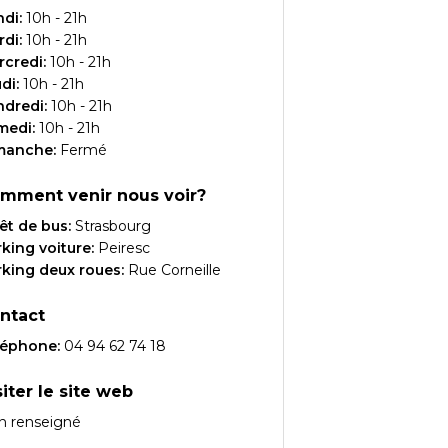
ndi
:
10h - 21h
rdi
:
10h - 21h
rcredi
:
10h - 21h
udi
:
10h - 21h
ndredi
:
10h - 21h
medi
:
10h - 21h
manche
:
Fermé
mment venir nous voir?
êt de bus:
Strasbourg
king voiture:
Peiresc
king deux roues:
Rue Corneille
ntact
léphone:
04 94 62 74 18
siter le site web
n renseigné