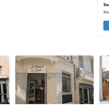
Su
No