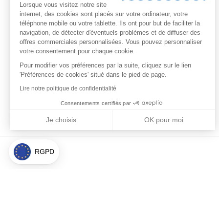
Lorsque vous visitez notre site
internet, des cookies sont placés sur votre ordinateur, votre
téléphone mobile ou votre tablette. Ils ont pour but de faciliter la
navigation, de détecter d'éventuels problèmes et de diffuser des
offres commerciales personnalisées. Vous pouvez personnaliser
votre consentement pour chaque cookie.
Pour modifier vos préférences par la suite, cliquez sur le lien
'Préférences de cookies' situé dans le pied de page.
Lire notre politique de confidentialité
Consentements certifiés par
Je choisis
OK pour moi
Axeptio consent
Plateforme de Gestion du Consentement : Personnalisez vos Optio
Notre plateforme vous permet d'adapter et de gérer vos paramètres 
RGPD