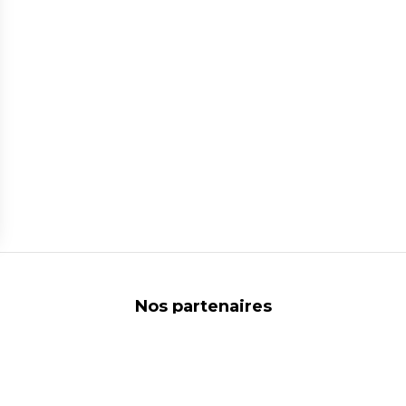
ns
de confidentialité, en garantissant la conformité avec les réglementat
Nos partenaires