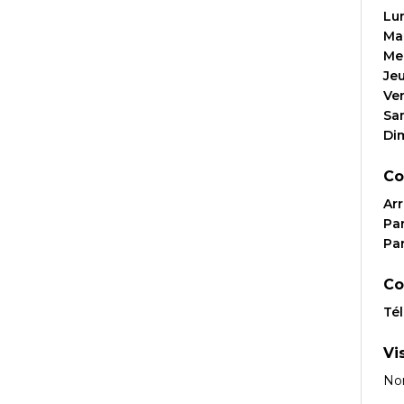
Lu
Ma
Me
Je
Ve
Sa
Di
Co
Arr
Par
Par
Co
Té
Vi
No