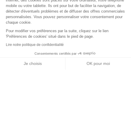
internet, des cookies sont placés sur votre ordinateur, votre téléphone
mobile ou votre tablette. Ils ont pour but de faciliter la navigation, de
détecter d'éventuels problèmes et de diffuser des offres commerciales
personnalisées. Vous pouvez personnaliser votre consentement pour
chaque cookie.
Pour modifier vos préférences par la suite, cliquez sur le lien
'Préférences de cookies' situé dans le pied de page.
Lire notre politique de confidentialité
Consentements certifiés par
+ de détails
Contactez-nous
RGPD
Je choisis
OK pour moi
Nos partenaires
Axeptio consent
Plateforme de Gestion du Consentement : Personnalisez vos Options
Notre plateforme vous permet d'adapter et de gérer vos paramètres de 