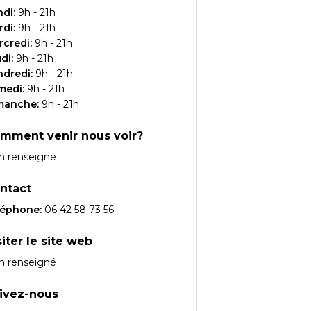
ndi
:
9h - 21h
rdi
:
9h - 21h
rcredi
:
9h - 21h
udi
:
9h - 21h
ndredi
:
9h - 21h
medi
:
9h - 21h
manche
:
9h - 21h
mment venir nous voir?
n renseigné
ntact
léphone:
06 42 58 73 56
siter le site web
n renseigné
ivez-nous