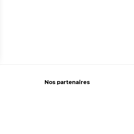
ns
de confidentialité, en garantissant la conformité avec les réglementat
Nos partenaires
Liens utiles