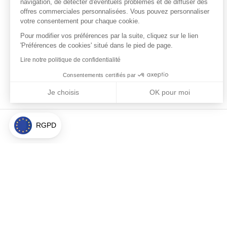
navigation, de détecter d'éventuels problèmes et de diffuser des
offres commerciales personnalisées. Vous pouvez personnaliser
votre consentement pour chaque cookie.
Pour modifier vos préférences par la suite, cliquez sur le lien
'Préférences de cookies' situé dans le pied de page.
Lire notre politique de confidentialité
Consentements certifiés par
Je choisis
OK pour moi
Axeptio consent
Plateforme de Gestion du Consentement : Personnalisez vos Optio
Notre plateforme vous permet d'adapter et de gérer vos paramètres 
RGPD
À propos