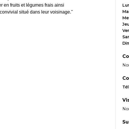
 en fruits et légumes frais ainsi
Lu
Ma
onvivial situé dans leur voisinage."
Me
Je
Ve
Sa
Di
Co
No
Co
Té
Vi
No
Su