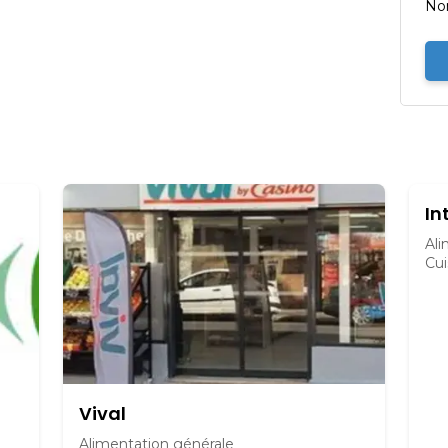
No
In
Ali
Cui
Vival
Alimentation générale