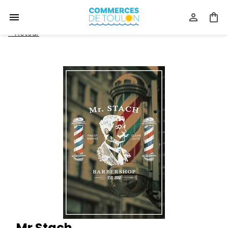
<
Retour
Mr Stach