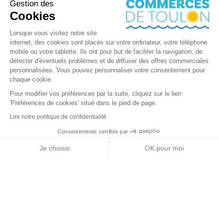
Gestion des
Cookies
Lorsque vous visitez notre site
internet, des cookies sont placés sur votre ordinateur, votre téléphone
mobile ou votre tablette. Ils ont pour but de faciliter la navigation, de
détecter d'éventuels problèmes et de diffuser des offres commerciales
personnalisées. Vous pouvez personnaliser votre consentement pour
chaque cookie.
Pour modifier vos préférences par la suite, cliquez sur le lien
'Préférences de cookies' situé dans le pied de page.
Lire notre politique de confidentialité
Consentements certifiés par
+ de détails
Contactez-nous
RGPD
Je choisis
OK pour moi
Nos partenaires
Axeptio consent
Plateforme de Gestion du Consentement : Personnalisez vos Options
Notre plateforme vous permet d'adapter et de gérer vos paramètres de 