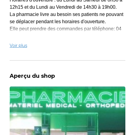
12h15 et du Lundi au Vendredi de 14h30 à 19h00.
La pharmacie livre au besoin ses patients ne pouvant
se déplacer pendant les horaires d'ouverture.
Elle peut prendre des commandes par téléphone: 04
94 36 21 14, fax: 04 94 31 65 38, mail:
phcielandi@gmail.com.
Voir plus
Les livraisons se font à domicile "à la porte". Le retrait
peut se faire directement à la pharmacie.
Pharmacie LANDI
344 Bd Maréchal Joffre
Aperçu du shop
83100 TOULON