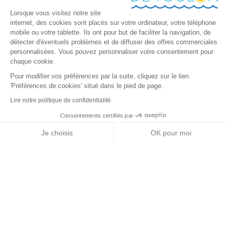
Lorsque vous visitez notre site
internet, des cookies sont placés sur votre ordinateur, votre téléphone
mobile ou votre tablette. Ils ont pour but de faciliter la navigation, de
détecter d'éventuels problèmes et de diffuser des offres commerciales
personnalisées. Vous pouvez personnaliser votre consentement pour
chaque cookie.
Pour modifier vos préférences par la suite, cliquez sur le lien
'Préférences de cookies' situé dans le pied de page.
Lire notre politique de confidentialité
Consentements certifiés par
+ de détails
Contactez-nous
RGPD
Je choisis
OK pour moi
Nos partenaires
Axeptio consent
Plateforme de Gestion du Consentement : Personnalisez vos Options
Notre plateforme vous permet d'adapter et de gérer vos paramètres de 