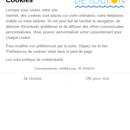
Lorsque vous visitez notre site
internet, des cookies sont placés sur votre ordinateur, votre téléphone
mobile ou votre tablette. Ils ont pour but de faciliter la navigation, de
détecter d'éventuels problèmes et de diffuser des offres commerciales
personnalisées. Vous pouvez personnaliser votre consentement pour
chaque cookie.
Pour modifier vos préférences par la suite, cliquez sur le lien
'Préférences de cookies' situé dans le pied de page.
Lire notre politique de confidentialité
Consentements certifiés par
+ de détails
Contactez-nous
RGPD
Je choisis
OK pour moi
Nos partenaires
Axeptio consent
Plateforme de Gestion du Consentement : Personnalisez vos Options
Notre plateforme vous permet d'adapter et de gérer vos paramètres de 