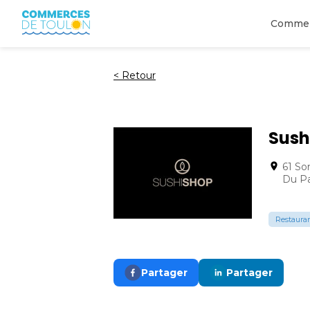
Comme
<
Retour
Sush
61 So
Du Pa
Restaurant
Partager
Partager