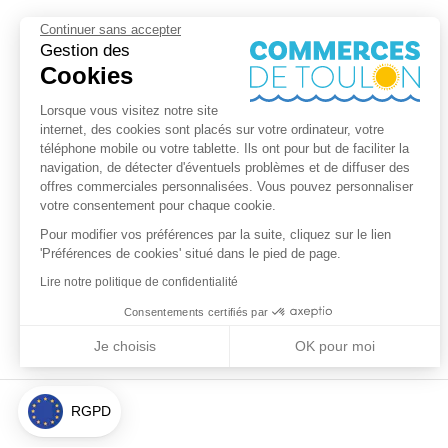
Continuer sans accepter
Gestion des
Cookies
Lorsque vous visitez notre site
internet, des cookies sont placés sur votre ordinateur, votre
téléphone mobile ou votre tablette. Ils ont pour but de faciliter la
navigation, de détecter d'éventuels problèmes et de diffuser des
offres commerciales personnalisées. Vous pouvez personnaliser
votre consentement pour chaque cookie.
Pour modifier vos préférences par la suite, cliquez sur le lien
'Préférences de cookies' situé dans le pied de page.
Lire notre politique de confidentialité
Consentements certifiés par
Je choisis
OK pour moi
Axeptio consent
Plateforme de Gestion du Consentement : Personnalisez vos Optio
Notre plateforme vous permet d'adapter et de gérer vos paramètres 
RGPD