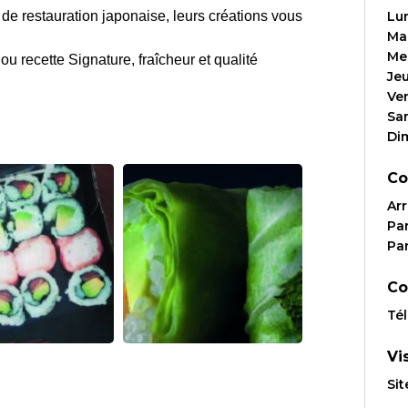
e restauration japonaise, leurs créations vous
Lu
Ma
Me
ou recette Signature, fraîcheur et qualité
Je
Ve
Sa
Di
Co
Arr
Par
Par
Co
Té
Vi
Sit