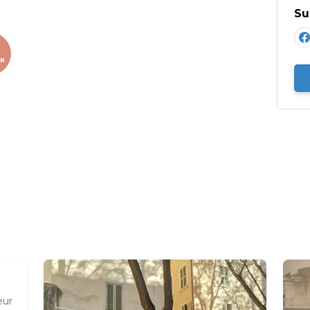
Su
eur