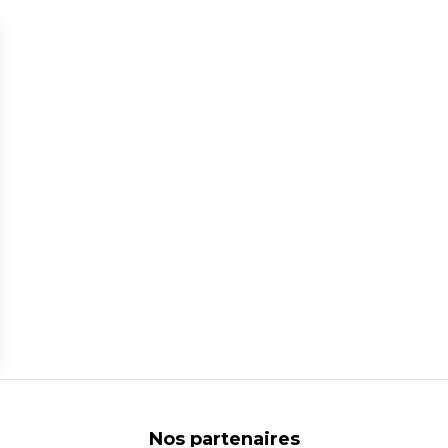
ns
de confidentialité, en garantissant la conformité avec les réglementat
Nos partenaires