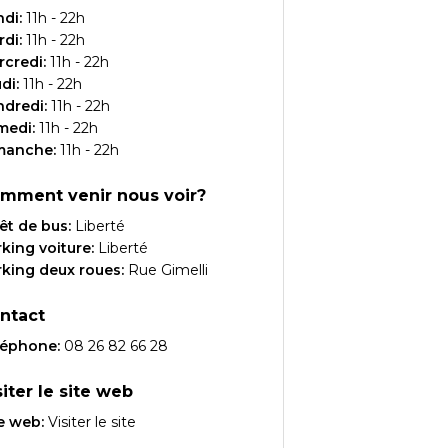
ndi
:
11h - 22h
rdi
:
11h - 22h
rcredi
:
11h - 22h
udi
:
11h - 22h
ndredi
:
11h - 22h
medi
:
11h - 22h
manche
:
11h - 22h
mment venir nous voir?
êt de bus:
Liberté
king voiture:
Liberté
king deux roues:
Rue Gimelli
ntact
léphone:
08 26 82 66 28
siter le site web
e web:
Visiter le site