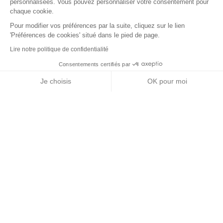
personnalisées. Vous pouvez personnaliser votre consentement pour
chaque cookie.
Pour modifier vos préférences par la suite, cliquez sur le lien
'Préférences de cookies' situé dans le pied de page.
Lire notre politique de confidentialité
Consentements certifiés par
+ de détails
Contactez-nous
RGPD
Je choisis
OK pour moi
Nos partenaires
Axeptio consent
Plateforme de Gestion du Consentement : Personnalisez vos Options
Notre plateforme vous permet d'adapter et de gérer vos paramètres de 