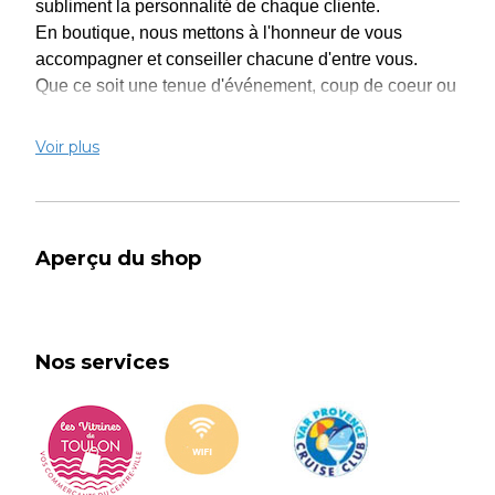
subliment la personnalité de chaque cliente.
En boutique, nous mettons à l'honneur de vous
accompagner et conseiller chacune d'entre vous.
Que ce soit une tenue d'événement, coup de coeur ou
pour tous les jours, nous avons ce qu'il faut.
Voir plus
Bienvenue dans notre univers mode, où chaque
détails compte et chaque cliente est unique.
Nous travaillons avec deux grandes marque de
Aperçu du shop
créateurs :
- Lola Casademunts, connue pour son style
audacieux et féminin
- Elisa Cavaletti, reconnue pour ses créations
Nos services
artistiques et shophistiquées.