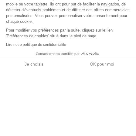
mobile ou votre tablette. Ils ont pour but de faciliter la navigation, de
détecter d'éventuels problèmes et de diffuser des offres commerciales
personnalisées. Vous pouvez personnaliser votre consentement pour
chaque cookie.
Pour modifier vos préférences par la suite, cliquez sur le lien
'Préférences de cookies' situé dans le pied de page.
Lire notre politique de confidentialité
Consentements certifiés par
+ de détails
Contactez-nous
RGPD
Je choisis
OK pour moi
Nos partenaires
Axeptio consent
Plateforme de Gestion du Consentement : Personnalisez vos Options
Notre plateforme vous permet d'adapter et de gérer vos paramètres de 