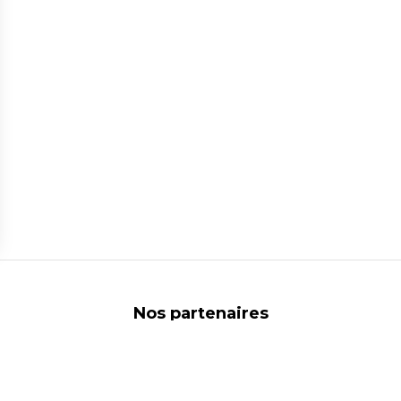
ns
de confidentialité, en garantissant la conformité avec les réglementat
Nos partenaires