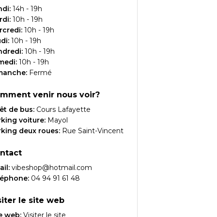
ndi
:
14h - 19h
rdi
:
10h - 19h
rcredi
:
10h - 19h
udi
:
10h - 19h
ndredi
:
10h - 19h
medi
:
10h - 19h
manche
:
Fermé
mment venir nous voir?
êt de bus:
Cours Lafayette
king voiture:
Mayol
king deux roues:
Rue Saint-Vincent
ntact
il:
vibeshop@hotmail.com
léphone:
04 94 91 61 48
siter le site web
e web:
Visiter le site