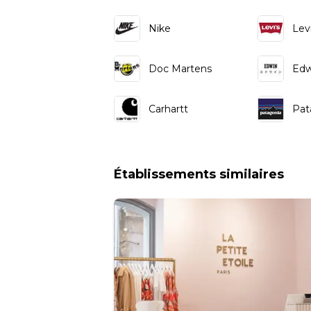
Nike
Levi
Doc Martens
Edw
Carhartt
Pat
Établissements similaires