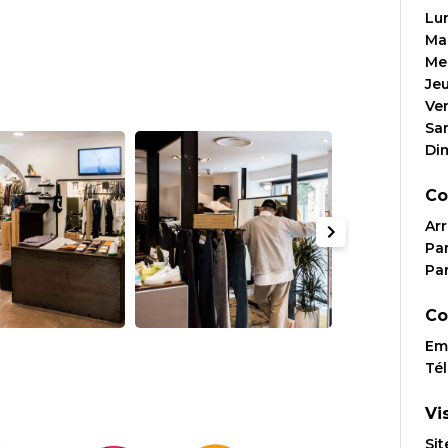
Lu
Ma
Me
Je
Ve
Sa
Di
Co
Arr
Par
Par
Co
Ema
Té
Vi
Sit