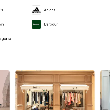
's
Adidas
in
Barbour
agonia