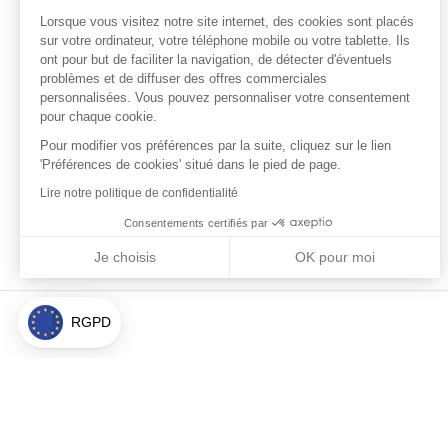
Lorsque vous visitez notre site
internet, des cookies sont placés sur votre ordinateur, votre
téléphone mobile ou votre tablette. Ils ont pour but de faciliter la
navigation, de détecter d'éventuels problèmes et de diffuser des
offres commerciales personnalisées. Vous pouvez personnaliser
votre consentement pour chaque cookie.
Pour modifier vos préférences par la suite, cliquez sur le lien
'Préférences de cookies' situé dans le pied de page.
Lire notre politique de confidentialité
Consentements certifiés par
Je choisis
OK pour moi
Axeptio consent
Plateforme de Gestion du Consentement : Personnalisez vos Optio
Notre plateforme vous permet d'adapter et de gérer vos paramètres 
RGPD