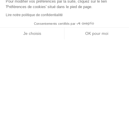
Pour modifier vos préférences par la suite, cliquez sur le lien
'Préférences de cookies' situé dans le pied de page.
Lire notre politique de confidentialité
Consentements certifiés par
+ de détails
Contactez-nous
RGPD
Je choisis
OK pour moi
Nos partenaires
Axeptio consent
Plateforme de Gestion du Consentement : Personnalisez vos Options
Notre plateforme vous permet d'adapter et de gérer vos paramètres de 